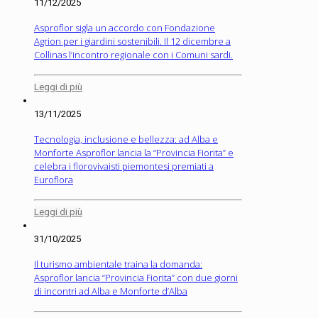
11/12/2025
Asproflor sigla un accordo con Fondazione
Agrion per i giardini sostenibili. Il 12 dicembre a
Collinas l’incontro regionale con i Comuni sardi.
Leggi di più
13/11/2025
Tecnologia, inclusione e bellezza: ad Alba e
Monforte Asproflor lancia la “Provincia Fiorita” e
celebra i florovivaisti piemontesi premiati a
Euroflora
Leggi di più
31/10/2025
Il turismo ambientale traina la domanda:
Asproflor lancia “Provincia Fiorita” con due giorni
di incontri ad Alba e Monforte d’Alba