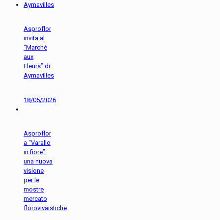
Asproflor
invita al
“Marché
aux
Fleurs” di
Aymavilles
18/05/2026
Asproflor
a “Varallo
in fiore”:
una nuova
visione
per le
mostre
mercato
florovivaistiche