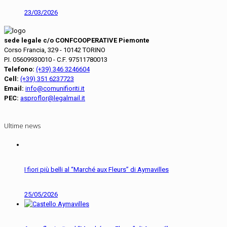
23/03/2026
sede legale c/o CONFCOOPERATIVE Piemonte
Corso Francia, 329 - 10142 TORINO
P.I. 05609930010 - C.F. 97511780013
Telefono:
(+39) 346 3246604
Cell:
(+39) 351 6237723
Email:
info@comunifioriti.it
PEC:
asproflor@legalmail.it
Ultime news
I fiori più belli al “Marché aux Fleurs” di Aymavilles
25/05/2026