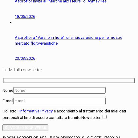
Asproflor invita al “Marché aux Fleurs” di Aymavilles
18/05/2026
Asproflor a “Varallo in fiore”: una nuova visione per le mostre
mercato florovivaistiche
23/03/2026
Iscriviti alla newsletter
Nome
E-mail
Ho letto
l’informativa Privacy
e acconsento al trattamento dei miei dati
personali al fine di essere contattato tramite Newsletter:
© 2026 ASPROFLOR APS - P. IVA 05609930010 - C.F. 97511780013 |