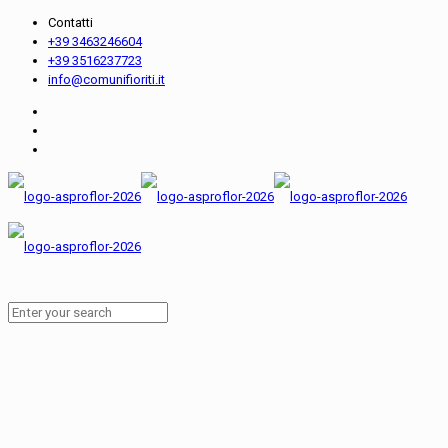
Contatti
+39 3463246604
+39 3516237723
info@comunifioriti.it