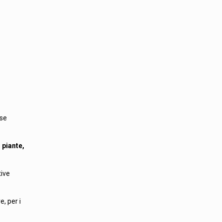
ose
, piante,
tive
e, per i