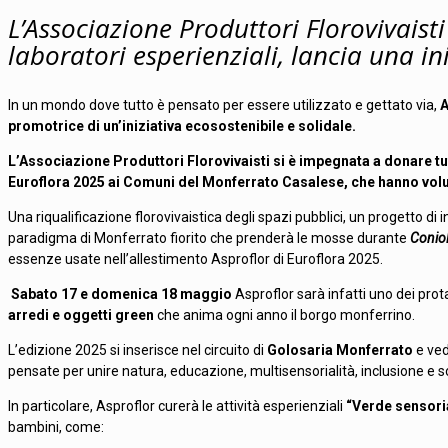
L’Associazione Produttori Florovivaisti
laboratori esperienziali, lancia una ini
In un mondo dove tutto è pensato per essere utilizzato e gettato via,
A
promotrice di un’iniziativa ecosostenibile e solidale.
L’Associazione Produttori Florovivaisti si è impegnata a donare tutti i
Euroflora 2025 ai Comuni del Monferrato Casalese, che hanno vol
Una riqualificazione florovivaistica degli spazi pubblici, un progetto di 
paradigma di Monferrato fiorito che prenderà le mosse durante
Coniol
essenze usate nell’allestimento Asproflor di Euroflora 2025.
Sabato 17 e domenica 18 maggio
Asproflor sarà infatti uno dei prot
arredi e oggetti green
che anima ogni anno il borgo monferrino.
L’edizione 2025 si inserisce nel circuito di
Golosaria Monferrato
e ved
pensate per unire natura, educazione, multisensorialità, inclusione e so
In particolare, Asproflor curerà le attività esperienziali
“Verde sensoria
bambini, come: