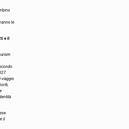
ambino
eranno le
i e il
Tourism
 secondo
2027.
i viaggio
oriti,
re
dentità
ese
 il