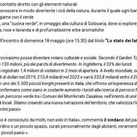
n contatto diretto con gli elementi naturali
noscere in modo divertente i cicli della natura, durante il quale ogni b
legame con il verde
, una “cucina verde”, in omaggio alla cultura di Golosaria, dove si esplor
illa, rose e lavanda e di profumatissime erbe aromatiche
dell’incontro di domenica 18 maggio (ore 15.30) dal titolo
“Lo stato dei fatt
lorovivaismo possa diventare volano culturale e sociale. Secondo il Garden 
 130 milioni, più dei parchi di divertimento. In Inghilterra, il 33% dei turisti
 registrato 1,4 milioni di visitatori in 2 mesi di apertura. A livello mondiale,
i di dollari nel 2019, 210,4 miliardi nel 2023 e varrà 333,8 miliardi entro il 
to uno dei 5.500 piccoli borghi presenti in Italia, che offrono un’esperienza d
 confermano come siano in costante aumento i turisti alla ricerca di percorsi fi
 un percorso verde tra i Comuni del Monferrato Casalese, nell’intento di uni
à locali. Stiamo creando una nuova narrazione del territorio, che valorizza l’i
primi passi».
sso è conosciuto da molti, non solo in Italia», commenta
il sindaco
del pa
rdino o un piccolo spazio, curati personalmente dagli abitanti, veramente
 piccoli paesi ».