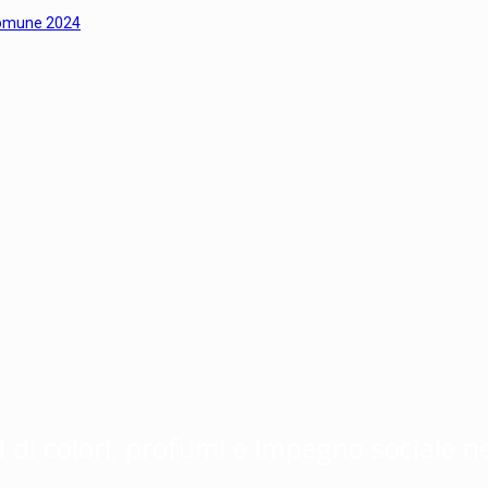
eComune 2024
d di colori, profumi e impegno sociale 