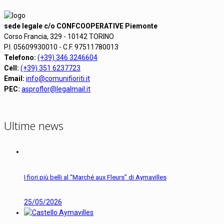
sede legale c/o CONFCOOPERATIVE Piemonte
Corso Francia, 329 - 10142 TORINO
P.I. 05609930010 - C.F. 97511780013
Telefono:
(+39) 346 3246604
Cell:
(+39) 351 6237723
Email:
info@comunifioriti.it
PEC:
asproflor@legalmail.it
Ultime news
I fiori più belli al “Marché aux Fleurs” di Aymavilles
25/05/2026