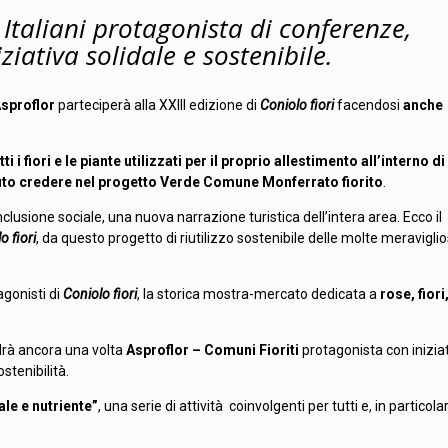
 Italiani protagonista di conferenze,
ziativa solidale e sostenibile.
sproflor
parteciperà alla XXIII edizione di
Coniolo fiori
facendosi
anche
 fiori e le piante utilizzati per il proprio allestimento all’interno di
uto credere nel progetto Verde Comune Monferrato fiorito
.
inclusione sociale, una nuova narrazione turistica dell’intera area. Ecco il
o fiori
, da questo progetto di riutilizzo sostenibile delle molte meravigli
agonisti di
Coniolo fiori
, la storica mostra-mercato dedicata a
rose, fiori
rà ancora una volta
Asproflor – Comuni Fioriti
protagonista con inizia
stenibilità.
le e nutriente”
, una serie di attività coinvolgenti per tutti e, in particolar