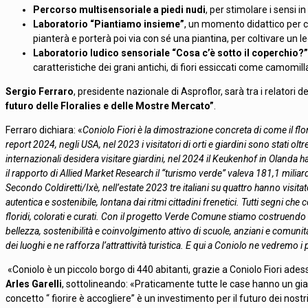
Percorso multisensoriale a piedi nudi
, per stimolare i sensi i
Laboratorio “Piantiamo insieme”
, un momento didattico per co
pianterà e porterà poi via con sé una piantina, per coltivare un 
Laboratorio ludico sensoriale “Cosa c’è sotto il coperchio?”
caratteristiche dei grani antichi, di fiori essiccati come camom
Sergio Ferraro
, presidente nazionale di Asproflor, sarà tra i relatori 
futuro delle Floralies e delle Mostre Mercato”
.
Ferraro dichiara: «
Coniolo Fiori è la dimostrazione concreta di come il f
report 2024, negli USA, nel 2023 i visitatori di orti e giardini sono stati oltre
internazionali desidera visitare giardini, nel 2024 il Keukenhof in Olanda ha
il rapporto di Allied Market Research il “turismo verde” valeva 181,1 miliard
Secondo Coldiretti/Ixè, nell’estate 2023 tre italiani su quattro hanno visita
autentica e sostenibile, lontana dai ritmi cittadini frenetici. Tutti segni che
floridi, colorati e curati. Con il progetto Verde Comune stiamo costruendo
bellezza, sostenibilità e coinvolgimento attivo di scuole, anziani e comunit
dei luoghi e ne rafforza l’attrattività turistica. E qui a Coniolo ne vedremo i 
«Coniolo è un piccolo borgo di 440 abitanti, grazie a Coniolo Fiori ade
Arles Garelli
, sottolineando: «Praticamente tutte le case hanno un gia
concetto “ fiorire è accogliere” è un investimento per il futuro dei nostri